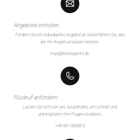
Angebote einholen
Fordern Sie ein individuelles Angebot an und erfahren Sie, wie
wir Ihr Projekt umsetzen können.
mail@bonitasprint.de
Rückruf anfordern
Lassen Sie sich von uns zurückrufen, um schnell und
unkompliziert Ihre Fragen zu klären.
+49 931-90083-0